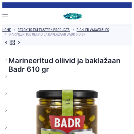
HOME
READY TO EAT EASTERN PRODUCTS
PICKLED VAGATABLES
MARINEERITUD OLIIVID JA BAKLAŽAAN BADR 610 GR
Marineeritud oliivid ja baklažaan
Badr 610 gr