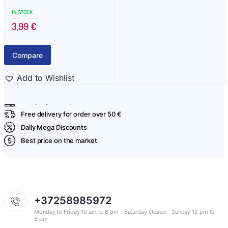
IN STOCK
3,99
€
Compare
Add to Wishlist
Everyday fresh products
Free delivery for order over 50 €
Daily Mega Discounts
Best price on the market
+37258985972
Monday to Friday 10 am to 6 pm - Saturday closed - Sunday 12 pm to
6 pm