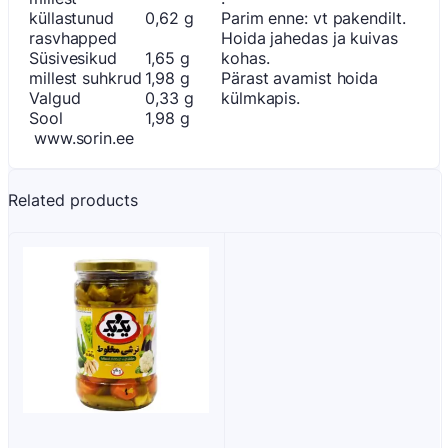
küllastunud
0,62 g
Parim enne: vt pakendilt.
rasvhapped
Hoida jahedas ja kuivas
Süsivesikud
1,65 g
kohas.
millest suhkrud
1,98 g
Pärast avamist hoida
Valgud
0,33 g
külmkapis.
Sool
1,98 g
www.sorin.ee
Related products