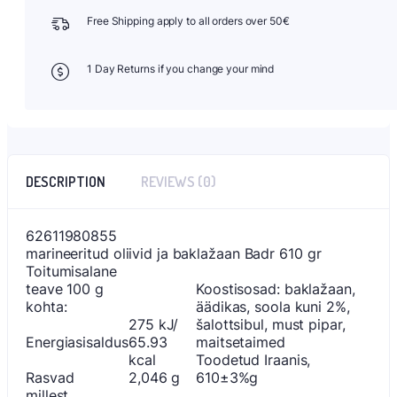
Free Shipping apply to all orders over 50€
1 Day Returns if you change your mind
DESCRIPTION
REVIEWS (0)
62611980855
marineeritud oliivid ja baklažaan Badr 610 gr
Toitumisalane
teave 100 g
Koostisosad: baklažaan,
kohta:
äädikas, soola kuni 2%,
275 kJ/
šalottsibul, must pipar,
Energiasisaldus
65.93
maitsetaimed
kcal
Toodetud Iraanis,
Rasvad
2,046 g
610±3%g
millest
.