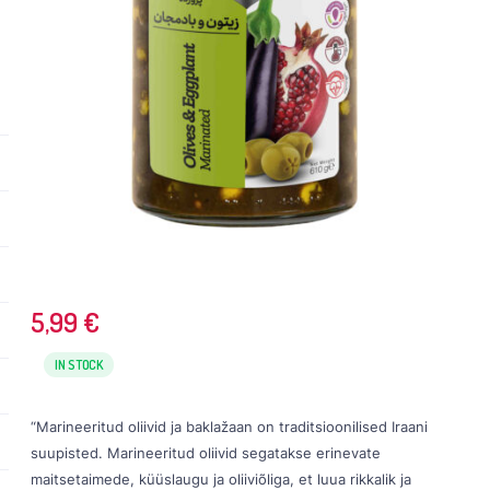
5,99
€
IN STOCK
“Marineeritud oliivid ja baklažaan on traditsioonilised Iraani
suupisted. Marineeritud oliivid segatakse erinevate
maitsetaimede, küüslaugu ja oliiviõliga, et luua rikkalik ja