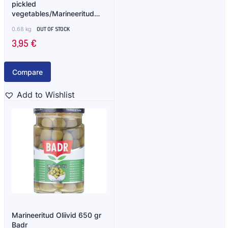
pickled
vegetables/Marineeritud
köögiviljad 640gr 1&1
0.68 kg
OUT OF STOCK
3,95
€
Compare
Add to Wishlist
Marineeritud Oliivid 650 gr
Badr