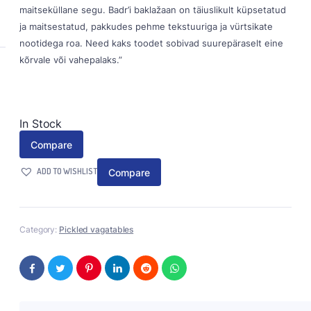
maitseküllane segu. Badr’i baklažaan on täiuslikult küpsetatud
ja maitsestatud, pakkudes pehme tekstuuriga ja vürtsikate
nootidega roa. Need kaks toodet sobivad suurepäraselt eine
kõrvale või vahepalaks.”
In Stock
Compare
ADD TO WISHLIST
Compare
Category:
Pickled vagatables