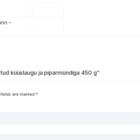
inn –
etud küüslaugu ja piparmündiga 450 g”
 fields are marked
*