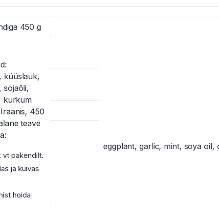
ndiga 450 g
d:
, küüslauk,
 sojaõli,
l, kurkum
Iraanis, 450
alane teave
a:
eggplant, garlic, mint, soya oil,
 vt pakendilt.
as ja kuivas
ist hoida