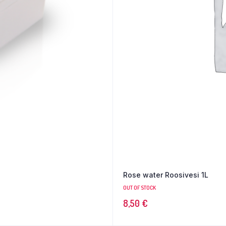
Rose water Roosivesi 1L
OUT OF STOCK
8,50
€