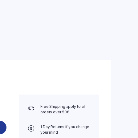
Free Shipping apply to all
orders over 50€
1 Day Returns if you change
your mind