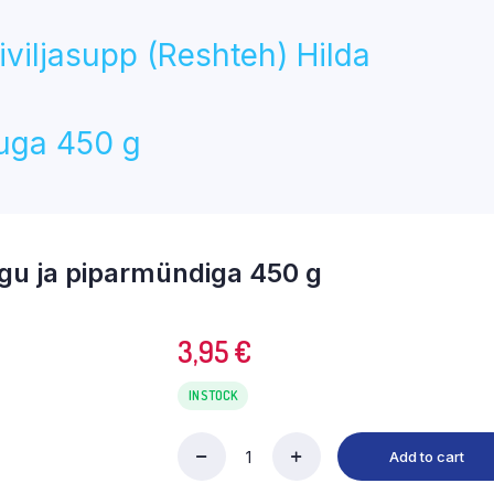
giviljasupp (Reshteh) Hilda
uga 450 g
gu ja piparmündiga 450 g
3,95
€
IN STOCK
Add to cart
baklažaan
praetud