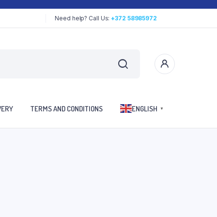
Need help? Call Us:
+372 58985972
VERY
TERMS AND CONDITIONS
ENGLISH
▼