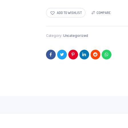
küüslaugu
ja
ADD TO WISHLIST
COMPARE
piparmündiga
450
g
quantity
Category:
Uncategorized