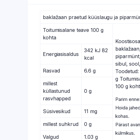
baklažaan praetud küüslaugu ja piparmü
Toitumisalane teave 100 g
kohta
Koostisosa
baklažaan
342 kJ 82
Energiasisaldus
piparmünt,
kcal
sibul, soo
Rasvad
6.6 g
Toodetud: 
g Toitumis
millest
100 g koht
küllastunud
0 g
rasvhapped
Parim enne:
Hoida jahed
Süsivesikud
11 mg
kohas.
millest suhkrud
0 g
Pärast avam
külmikus.
Valgud
1.03 g