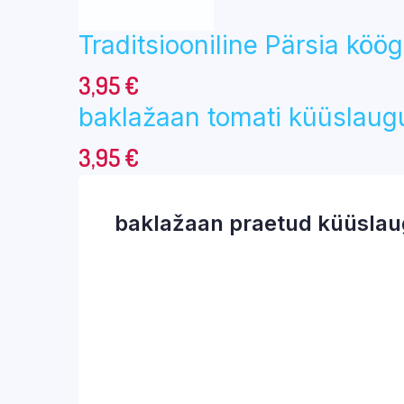
Traditsiooniline Pärsia köö
3,95
€
baklažaan tomati küüslaug
3,95
€
baklažaan praetud küüslau