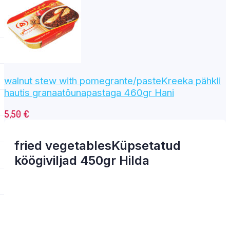
walnut stew with pomegrante/pasteKreeka pähkli
hautis granaatõunapastaga 460gr Hani
5,50
€
fried vegetablesKüpsetatud
köögiviljad 450gr Hilda