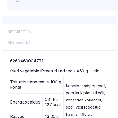
DESCRIPTION
REVIEWS (0)
6260469004771
fried vegetablesPraetud ürdisegu 460 g Hilda
Toitumisalane teave 100 g
Koostisosad:petersell,
kohta:
porrulauk,päevalilleõli,
531 kJ
koriander, koriander,
Energiasisaldus
127,kcal
sool, vesiToodetud
Iraanis, 460 g .
Rasvad
13,35 g