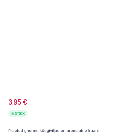
3,95
€
IN STOCK
Praetud ghorme köögiviljad on aromaatne Iraani