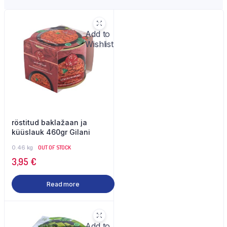
Add to
Wishlist
röstitud baklažaan ja
küüslauk 460gr Gilani
0.46 kg
OUT OF STOCK
3,95
€
Read more
Add to