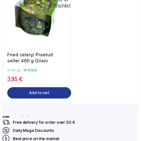
Wishlist
Fried celery/ Praetud
seller 460 g Gilani
0.46 kg
IN STOCK
3,95
€
Add to cart
Everyday fresh products
Free delivery for order over 50 €
Daily Mega Discounts
Best price on the market