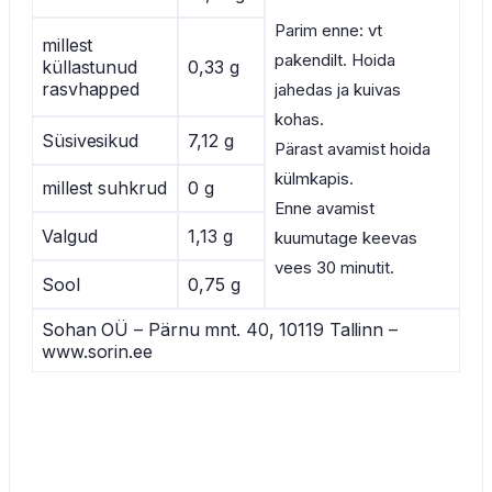
Parim enne: vt
millest
pakendilt. Hoida
küllastunud
0,33 g
rasvhapped
jahedas ja kuivas
kohas.
Süsivesikud
7,12 g
Pärast avamist hoida
külmkapis.
millest suhkrud
0 g
Enne avamist
Valgud
1,13 g
kuumutage keevas
vees 30 minutit.
Sool
0,75 g
Sohan OÜ – Pärnu mnt. 40, 10119 Tallinn –
www.sorin.ee