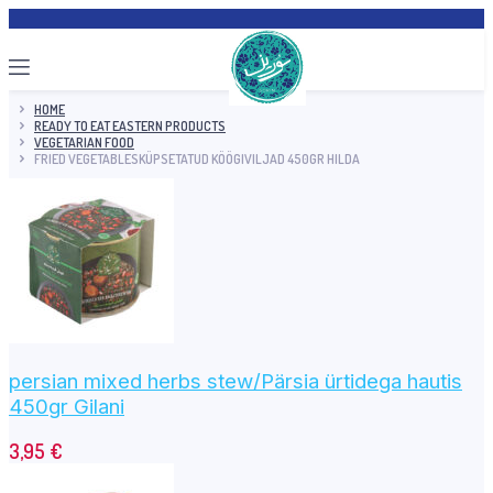
HOME
READY TO EAT EASTERN PRODUCTS
VEGETARIAN FOOD
FRIED VEGETABLESKÜPSETATUD KÖÖGIVILJAD 450GR HILDA
persian mixed herbs stew/Pärsia ürtidega hautis
450gr Gilani
3,95
€