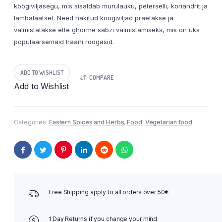
köögiviljasegu, mis sisaldab murulauku, peterselli, koriandrit ja
lambaläätset. Need hakitud köögiviljad praetakse ja
valmistatakse ette ghorme sabzi valmistamiseks, mis on üks
populaarsemaid Iraani roogasid.
ADD TO WISHLIST
COMPARE
Add to Wishlist
Categories:
Eastern Spices and Herbs
,
Food
,
Vegetarian food
Free Shipping apply to all orders over 50€
1 Day Returns if you change your mind