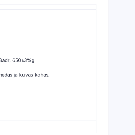
d Badr, 650±3%g
ahedas ja kuivas kohas.