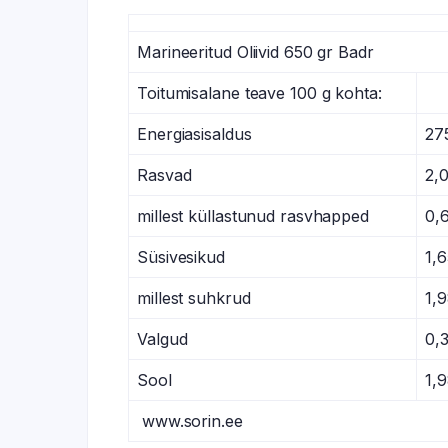
Marineeritud Oliivid 650 gr Badr
Toitumisalane teave 100 g kohta:
Energiasisaldus
27
Rasvad
2,
millest küllastunud rasvhapped
0,
Süsivesikud
1,6
millest suhkrud
1,9
Valgud
0,
Sool
1,9
www.sorin.ee