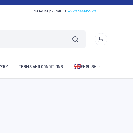
Need help? Call Us:
+372 58985972
VERY
TERMS AND CONDITIONS
ENGLISH
▼