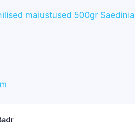
ilised maiustused 500gr Saedinia
am
Badr