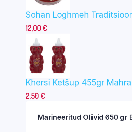
Sohan Loghmeh Traditsioon
12,00
€
Khersi Ketšup 455gr Mahr
2,50
€
Marineeritud Oliivid 650 gr 