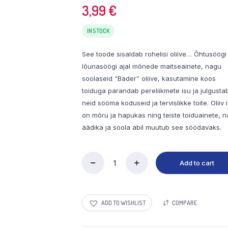
3,99
€
IN STOCK
See toode sisaldab rohelisi oliive… Õhtusöögi 
lõunasöögi ajal mõnede maitseainete, nagu
soolaseid “Bader” oliive, kasutamine koos
toiduga parandab pereliikmete isu ja julgusta
neid sööma koduseid ja tervislikke toite. Oliiv 
on mõru ja hapukas ning teiste toiduainete, 
äädika ja soola abil muutub see söödavaks.
Add to cart
Marineeritud
Oliivid
650
gr
ADD TO WISHLIST
COMPARE
Badr
quantity