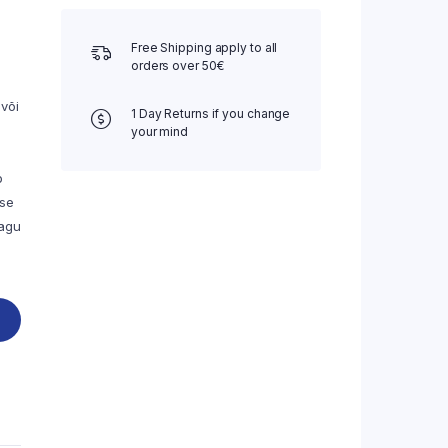
Free Shipping apply to all
orders over 50€
või
1 Day Returns if you change
your mind
b
ise
nagu