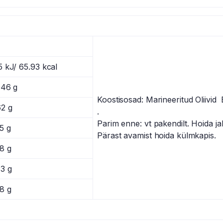
5 kJ/ 65.93 kcal
046 g
Koostisosad: Marineeritud Oliivi
62 g
.
Parim enne: vt pakendilt. Hoida j
5 g
Pärast avamist hoida külmkapis.
8 g
33 g
8 g